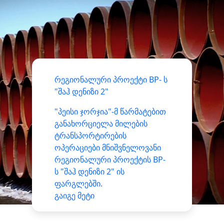
რეგიონალური პროექტი BP- ს
"შაჰ დენიზი 2"
"პეისი ჯორჯია"-მ წარმატებით
განახორციელა მილების
ტრანსპორტირების
ოპერაციები მნიშვნელოვანი
რეგიონალური პროექტის BP-
ს "შაჰ დენიზი 2" ის
ფარგლებში.
გაიგე მეტი