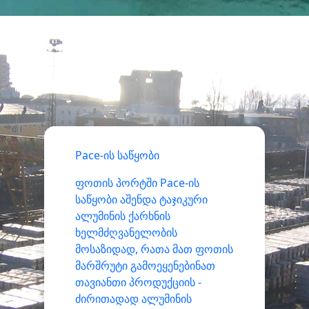
Pace-ის საწყობი
ფოთის პორტში Pace-ის
საწყობი აშენდა ტაჯიკური
ალუმინის ქარხნის
ხელმძღვანელობის
მოსაზიდად, რათა მათ ფოთის
მარშრუტი გამოეყენებინათ
თავიანთი პროდუქციის -
ძირითადად ალუმინის