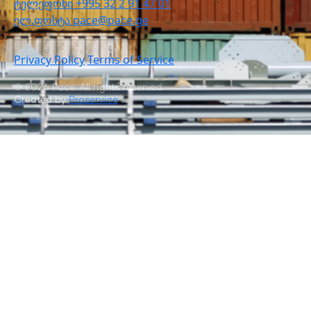
ტელეფონი
+995 32 2 91 47 01
ელ.ფოსტა
pace@pace.ge
Privacy Policy
Terms of Service
© 2026 Pace. All rights reserved.
Created by
Proservice