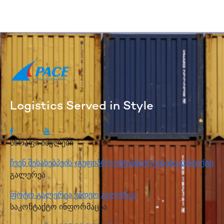
Logistics Served in Style
სწრაფი ბმულები
ჩვენ შესახებ
პეის ჯგუფი
პროექტები
სერვისები
კონტაქტი
გალერეა
ფოტო გალერეა
ვიდეო გალერეა
საკონტაქტო ინფორმაცია